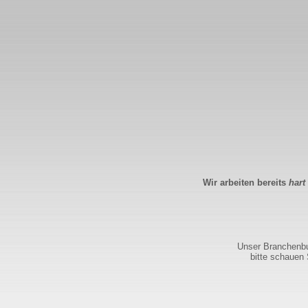
Wir arbeiten bereits
hart
Unser Branchenbuc
bitte schauen 