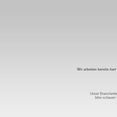
Wir arbeiten bereits
hart
Unser Branchenbuc
bitte schauen 