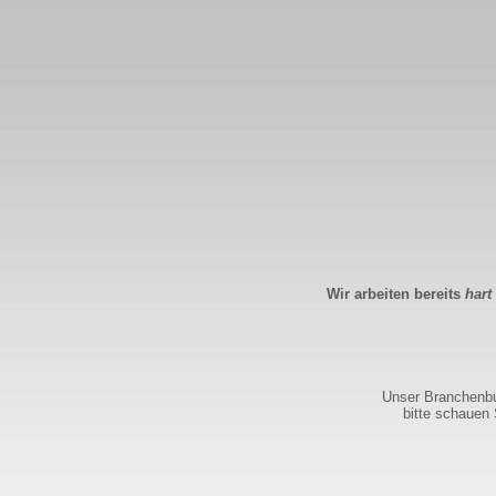
Wir arbeiten bereits
hart
Unser Branchenbuc
bitte schauen 